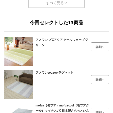
すべて見る
今回セレクトした13商品
アスワン -2℃アクア クールウェーブ グ
リーン
詳細
アスワン AQ200 ラグマット
詳細
mofua（モフア）mofua cool（モフアク
ール）マイナス2℃ 日本製さらっとひん
詳細