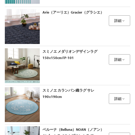
Arie（アーリエ）Gracier（グラシエ）
詳細
スミノエ メダリオンデザインラグ
150×150cm FP-101
詳細
スミノエ カランバン織ラグ サレ
190×190cm
詳細
ベルーナ（Belluna）NOAN（ノアン）