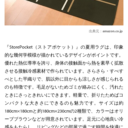
出典元：
amazon.co.jp
『StorePocket（ストアポケット）』の夏用ラグは、印象
的な幾何学模様が描かれているデザインがポイントです。
優れた熱伝導率を誇り、身体の接触面から熱を素早く拡散
させる接触冷感素材で作られています。さらさら・すべす
べとした平織りで、肌以外に目からも涼しさが感じられる
のも特徴です。毛足がないためゴミが絡みにくく、汚れた
ときにさっときれいにできます。軽量で、折りたためばコ
ンパクトな大きさにできるのも魅力です。サイズは約
180cm×180cmと約180cm×230cmの2種類で、カラーはオリ
ーブブラウンなどが用意されています。足元に心地良い冷
感をもたらし、リビングなどの部屋で過ごす時間を快適に