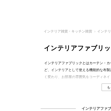
インテリア雑貨・キッチン雑貨
インテ
インテリアファブリッ
インテリアファブリックとはカーテン・カ
ど、インテリアとして使える機能的な布製
く変わり、お部屋の雰囲気をコーディネイ
イデア次第でコストパフォーマンスの高い
も
のも、インテリアファブリックの大きな特
る特集を一覧にしているのでぜひご覧くだ
インテリアファ