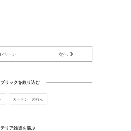
/ 4 ページ
次へ
ァブリックを絞り込む
ト
カーテン・のれん
ンテリア雑貨を選ぶ