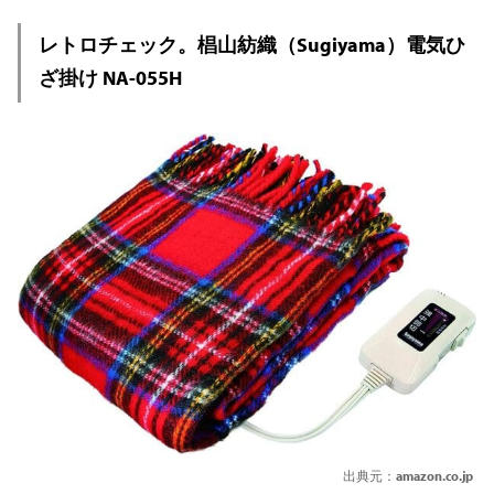
レトロチェック。椙山紡織（Sugiyama）電気ひ
ざ掛け NA-055H
出典元：
amazon.co.jp