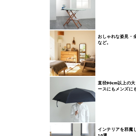
おしゃれな姿見・
など。
直径90cm以上の
ースにもメンズに
インテリアを邪魔
10選