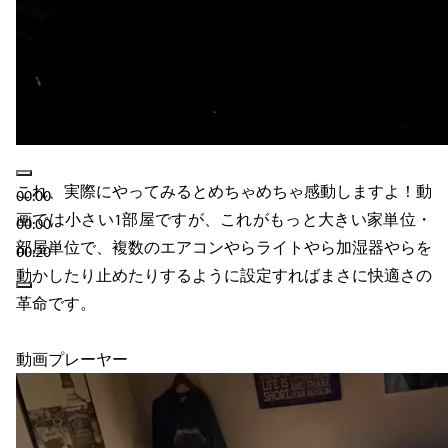
これ、実際にやってみるとめちゃめちゃ感動しますよ！動
00:00
画では小さい1部屋ですが、これがもっと大きい家単位・
00:00
部屋単位で、複数のエアコンやらライトやら加湿器やらを
00:20
動かしたり止めたりするように設定すればまさに快適さの
革命です。
動画プレーヤー