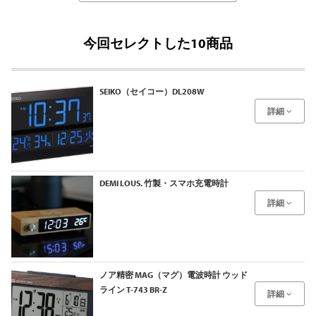
今回セレクトした10商品
SEIKO（セイコー）DL208W
詳細
DEMI LOUS. 竹製・スマホ充電時計
詳細
ノア精密 MAG（マグ）電波時計 ウッド
ライン T-743 BR-Z
詳細