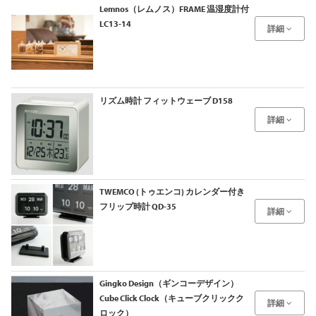
Lemnos（レムノス）FRAME 温湿度計付
LC13-14
詳細
リズム時計 フィットウェーブ D158
詳細
TWEMCO (トゥエンコ) カレンダー付き
フリップ時計 QD-35
詳細
Gingko Design（ギンコーデザイン）
Cube Click Clock（キューブクリックク
詳細
ロック）