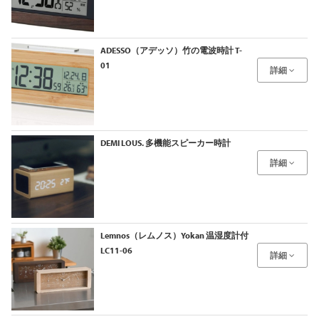
ADESSO（アデッソ）竹の電波時計 T-
01
詳細
DEMI LOUS. 多機能スピーカー時計
詳細
Lemnos（レムノス）Yokan 温湿度計付
LC11-06
詳細