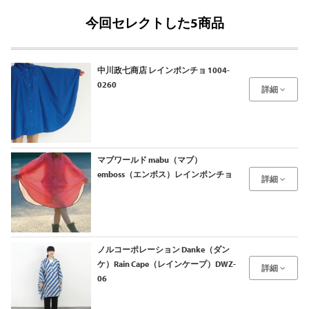
今回セレクトした5商品
中川政七商店 レインポンチョ 1004-
0260
詳細
マブワールド mabu（マブ）
emboss（エンボス）レインポンチョ
詳細
ノルコーポレーション Danke（ダン
ケ）Rain Cape（レインケープ）DWZ-
詳細
06