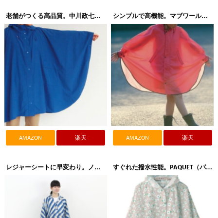
老舗がつくる高品質。中川政七商店 レインポンチョ 1004-0260
シンプルで高機能。マブワールド mabu（マブ）emboss（エンボス）レインポンチョ
AMAZON
楽天
AMAZON
楽天
レジャーシートに早変わり。ノルコーポレーション Danke（ダンケ）Rain Cape（レインケープ）DWZ-06
すぐれた撥水性能。PAQUET（パケット）レインポンチョ