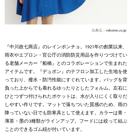
出典元：
rakuten.co.jp
『中川政七商店』のレインポンチョ。1921年の創業以来、
雨衣やエプロン・官公庁の消防防災用品を作りつづけてい
る老舗メーカー『船橋』とのコラボレーションで生まれた
アイテムです。『デュポン』のテフロン加工した生地を使
っており、撥水・防汚性能にすぐれています。バッグを背
負った上からでも着れるゆったりとしたフォルム。左右に
ひとつずつ付けられたポケットは、水が入りにくく取りだ
しやすい作りです。マットで落ちついた質感のため、雨の
降っていない日でも防寒具として使えます。カラーは青・
薄茶・墨の3種類がラインアップ。フードには絞って結ぶ
ことのできるゴム紐が付いています。