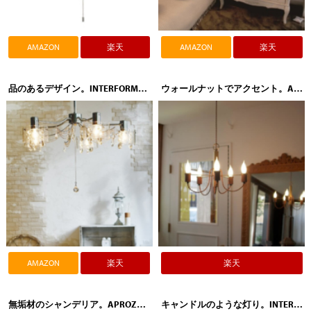
AMAZON
楽天
AMAZON
楽天
品のあるデザイン。INTERFORM（インターフォルム）Fetiere（フェティエール）LT-2320
ウォールナットでアクセント。APROZ（アプロス）ANCHOR（アンカー）AZP-564-5P
AMAZON
楽天
楽天
無垢材のシャンデリア。APROZ（アプロス）PANDELIER（パンデリア）AZP-595-BR
キャンドルのような灯り。INTERFORM（インターフォルム）ADAMAS（アダマス）LT-3046