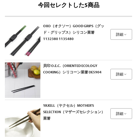
今回セレクトした5商品
OXO（オクソー）GOOD GRIPS（グッ
ド・グリップス）シリコン菜箸
詳細
1132380 1135480
貝印 O.E.C.（ORIENTED ECOLOGY
COOKING）シリコーン菜箸 DE5904
詳細
YAXELL（ヤクセル）MOTHER'S
SELECTION（マザーズセレクション）
詳細
菜箸