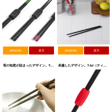
AMAZON
楽天
AMAZON
楽天
母の知恵が詰まったデザイン。YAXELL（ヤクセル）MOTHER'S SELECTION（マザーズセレクション）菜箸
卓越したデザイン。T-fal（ティファール）ingenio（インジニオ）菜ばし K21340