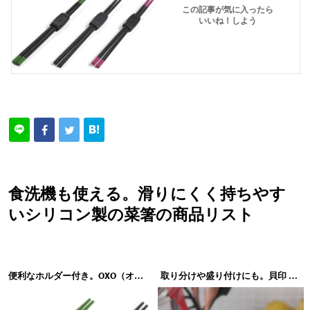
この記事が気に入ったら
いいね！しよう
食洗機も使える。滑りにくく持ちやす
いシリコン製の菜箸の商品リスト
便利なホルダー付き。OXO（オクソー）GOOD GRIPS（グッド・グリップス）シリコン菜箸 1132380 1135480
取り分けや盛り付けにも。貝印 O.E.C.（ORIENTED ECOLOGY COOKING）シリコーン菜箸 DE5904