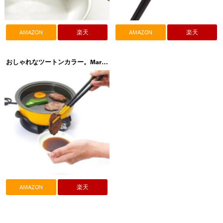
AMAZON
楽天
AMAZON
楽天
おしゃれなツートンカラー。Marna（マーナ）すべらずつかめるシリコーン菜ばし K690Y K690R
AMAZON
楽天