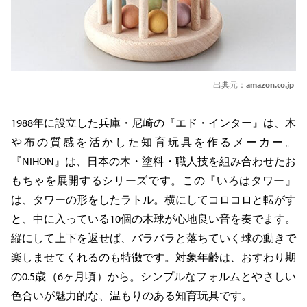
出典元：
amazon.co.jp
1988年に設立した兵庫・尼崎の『エド・インター』は、木
や布の質感を活かした知育玩具を作るメーカー。
『NIHON』は、日本の木・塗料・職人技を組み合わせたお
もちゃを展開するシリーズです。この『いろはタワー』
は、タワーの形をしたラトル。横にしてコロコロと転がす
と、中に入っている10個の木球が心地良い音を奏でます。
縦にして上下を返せば、バラバラと落ちていく球の動きで
楽しませてくれるのも特徴です。対象年齢は、おすわり期
の0.5歳（6ヶ月頃）から。シンプルなフォルムとやさしい
色合いが魅力的な、温もりのある知育玩具です。