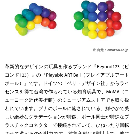
出典元：
amazon.co.jp
革新的なデザインの玩具を作るブランド『Beyond123（ビ
ヨンド123）』の『Playable ART Ball（プレイアブルアート
ボール）』です。ドイツの「ベリ・デザイン社」からライ
センスを得て台湾で作られている知育玩具で、MoMA（ニ
ューヨーク近代美術館）のミュージアムストアでも取り扱
われています。ブナのボールに施されている、鮮やかで美
しい絶妙なグラデーションが特徴。ボール同士が特殊なプ
ラスチックコネクターで接続されていて、ひねったり回転
させて遊べるのが魅力です。対象年齢は3歳以上で、他に