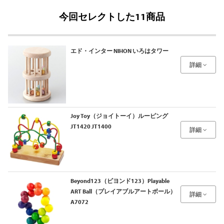
今回セレクトした11商品
エド・インター NIHON いろはタワー
詳細
Joy Toy（ジョイトーイ）ルーピング
JT1420 JT1400
詳細
Beyond123（ビヨンド123）Playable
ART Ball（プレイアブルアートボール）
詳細
A7072