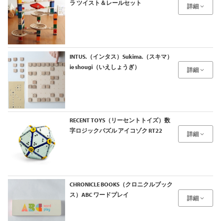
ラ ツイスト＆レールセット
詳細
INTUS.（インタス）Sukima.（スキマ）
ie shougi（いえしょうぎ）
詳細
RECENT TOYS（リーセントトイズ）数
字ロジックパズル アイコゾク RT22
詳細
CHRONICLE BOOKS（クロニクルブック
ス）ABC ワードプレイ
詳細