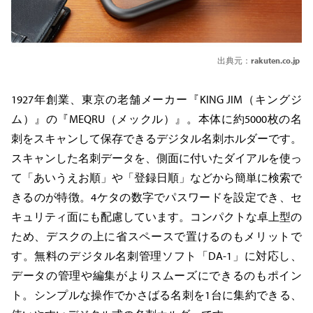
出典元：
rakuten.co.jp
1927年創業、東京の老舗メーカー『KING JIM（キングジ
ム）』の『MEQRU（メックル）』。本体に約5000枚の名
刺をスキャンして保存できるデジタル名刺ホルダーです。
スキャンした名刺データを、側面に付いたダイアルを使っ
て「あいうえお順」や「登録日順」などから簡単に検索で
きるのが特徴。4ケタの数字でパスワードを設定でき、セ
キュリティ面にも配慮しています。コンパクトな卓上型の
ため、デスクの上に省スペースで置けるのもメリットで
す。無料のデジタル名刺管理ソフト「DA-1」に対応し、
データの管理や編集がよりスムーズにできるのもポイン
ト。シンプルな操作でかさばる名刺を1台に集約できる、