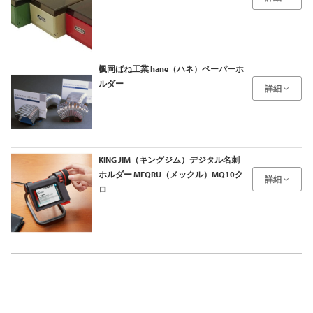
楓岡ばね工業 hane（ハネ）ペーパーホ
ルダー
詳細
KING JIM（キングジム）デジタル名刺
ホルダー MEQRU（メックル）MQ10ク
詳細
ロ