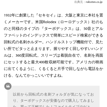
出典元：
rakuten.co.jp
1932年に創業した『セキセイ』は、大阪と東京に本社を置
くメーカーです。米国Rolodex（ローロデックス）社のも
のと同様のタイプの 『ターボデックス』は、50音とアル
ファベットのインデックスで簡単にスピード検索ができる
回転式の名刺ホルダー。ハンドルストップ機能付で、見た
い所でピタッと止まります。握りやすく回しやすいハンド
ルは、360度回転式。スリーブは着脱自在で、名刺を両面
にセットすると最大400枚収納可能です。アメリカの映画
に出てくるように、くるくると片手で回しながら電話をか
ける、なんてかっこいいですよね。
以前から回転式の名刺フォルダが気になってお
り、ターボデックスが安価なので購入してみまし
た。買って正解でした！ファイルタイプのだと、