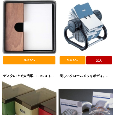
AMAZON
AMAZON
楽天
デスクの上で大活躍。PENCO（ペンコ）Card Stocker（カードストッカー）
美しいクロームメッキボディ。楓岡ばね工業 hane（ハネ）ペーパーホルダー