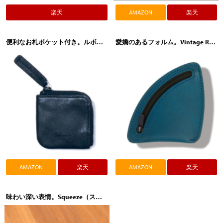
楽天
AMAZON
楽天
便利なお札ポケット付き。ルボア hmny（エイチエムエヌワイ）ミニ小銭入れ BB W-031-BB
愛嬌のあるフォルム。Vintage Revival Productions（ヴィンテージ リバイバル プロダクションズ）arcpocket（アークポケット）ブルー
AMAZON
楽天
AMAZON
楽天
味わい深い表情。Squeeze（スクイーズ）コインケース 迷彩 カーキ