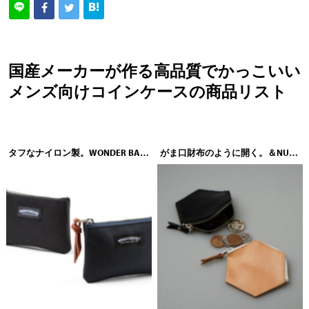
国産メーカーが作る高品質でかっこいい
メンズ向けコインケースの商品リスト
タフなナイロン製。WONDER BAGGAGE（ワンダーバゲージ）GOODMANS（グッドマンズ）SMALL WALLET（スモールウォレット）
がま口財布のように開く。＆NUT（アンドナット）HONEYCOMB COIN PURSE（ハニカムコインパース）