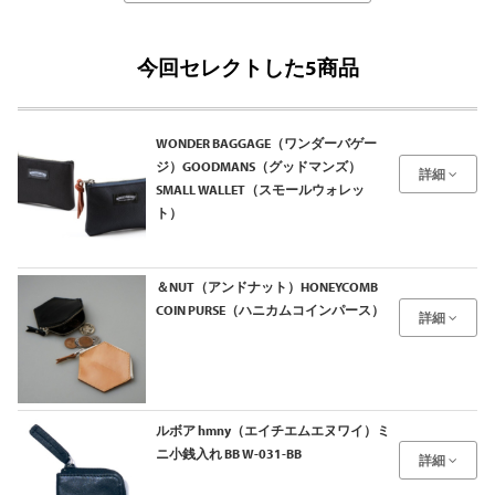
今回セレクトした5商品
WONDER BAGGAGE（ワンダーバゲー
ジ）GOODMANS（グッドマンズ）
詳細
SMALL WALLET（スモールウォレッ
ト）
＆NUT（アンドナット）HONEYCOMB
COIN PURSE（ハニカムコインパース）
詳細
ルボア hmny（エイチエムエヌワイ）ミ
ニ小銭入れ BB W-031-BB
詳細