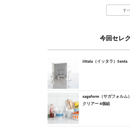
す
今回セレク
iittala（イッタラ）Se
sagaform（サガフォルム）S
クリアー 4個組