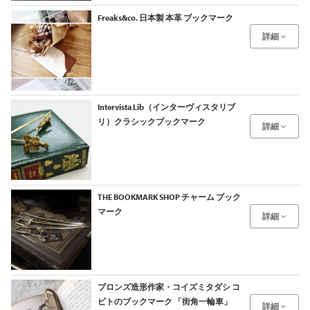
Freaks&co. 日本製 本革 ブックマーク
詳細
Intervista Lib（インターヴィスタリブ
リ）クラシックブックマーク
詳細
THE BOOKMARK SHOP チャーム ブック
マーク
詳細
ブロンズ造形作家・コイズミタダシ コ
ビトのブックマーク 「街角一輪車」
詳細