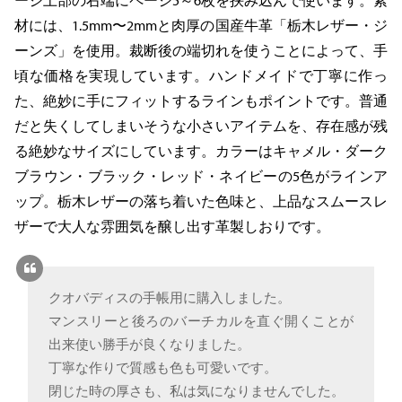
ージ上部の右端にページ5～6枚を挟み込んで使います。素
材には、1.5mm〜2mmと肉厚の国産牛革「栃木レザー・ジ
ーンズ」を使用。裁断後の端切れを使うことによって、手
頃な価格を実現しています。ハンドメイドで丁寧に作っ
た、絶妙に手にフィットするラインもポイントです。普通
だと失くしてしまいそうな小さいアイテムを、存在感が残
る絶妙なサイズにしています。カラーはキャメル・ダーク
ブラウン・ブラック・レッド・ネイビーの5色がラインア
ップ。栃木レザーの落ち着いた色味と、上品なスムースレ
ザーで大人な雰囲気を醸し出す革製しおりです。
クオバディスの手帳用に購入しました。
マンスリーと後ろのバーチカルを直ぐ開くことが
出来使い勝手が良くなりました。
丁寧な作りで質感も色も可愛いです。
閉じた時の厚さも、私は気になりませんでした。