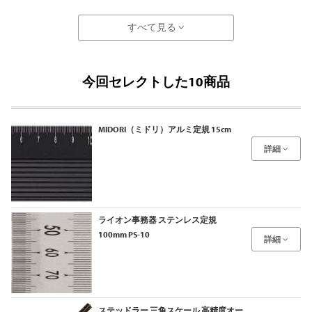
すべて見る
今回セレクトした10商品
MIDORI（ミドリ）アルミ定規 15cm
詳細
ライオン事務器 ステンレス定規
100mm PS-10
詳細
ステッドラー 三角スケール 高精度オー