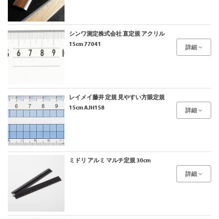
シンワ測定株式会社 直定規 アクリル
15cm 77041
詳細
レイメイ藤井 定規 見やすい方眼定規
15cm AJH158
詳細
ミドリ アルミ マルチ定規 30cm
詳細