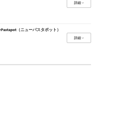
詳細
wPastapot（ニューパスタポット）
詳細