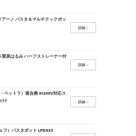
イタリアーノ パスタ＆マルチクックポッ
詳細
a harumi 栗原はるみ ハーフストレーナー付
詳細
（ラ・ベットラ）落合務 IH200V対応ス
177
詳細
ーシェフ）パスタポット LPDA53