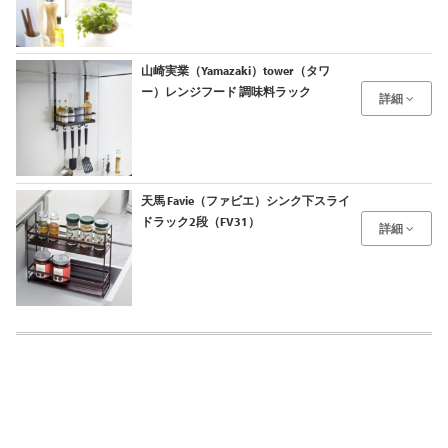
山崎実業（Yamazaki）tower（タワ
ー）レンジフード 調味料ラック
詳細
天馬 Favie（ファビエ）シンク下スライ
ドラック2段（FV31）
詳細