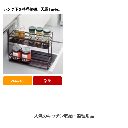
シンク下を整理整頓。天馬 Favie（ファビエ）シンク下スライドラック2段（FV31）
AMAZON
楽天
人気のキッチン収納・整理用品