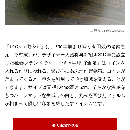
出典元：
rakuten.co.jp
『JICON（磁今）』は、350年前より続く有田焼の老舗窯
元「今村家」が、デザイナー大治将典を招き2012年に設立
した磁器ブランドです。「傾き半球 貯金箱」はコインを
入れるたびにゆれる、遊び心にあふれた貯金箱。コインが
貯まってくると、重さを利用して傾き加減を変えることが
できます。サイズは直径12cm×高さ6cm。柔らかな質感を
もつハーフマットな生成りの白と、丸みを帯びたフォルム
が相まって優しい印象を醸しだすアイテムです。
楽天市場で見る