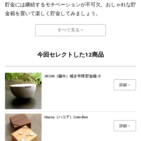
貯金には継続するモチベーションが不可欠。おしゃれな貯
金箱を置いて楽しく貯金してみましょう。
すべて見る
今回セレクトした12商品
JICON（磁今）傾き半球 貯金箱 小
詳細
Hacoa（ハコア）Coin Box
詳細