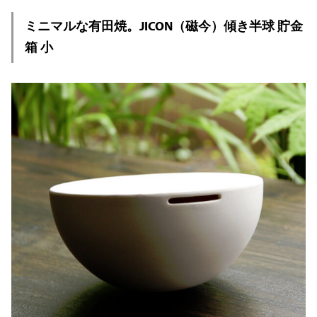
ミニマルな有田焼。JICON（磁今）傾き半球 貯金
箱 小