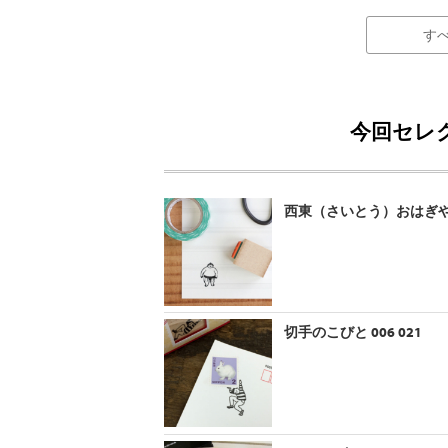
す
今回セレ
西東（さいとう）おはぎやまハン
切手のこびと 006 021