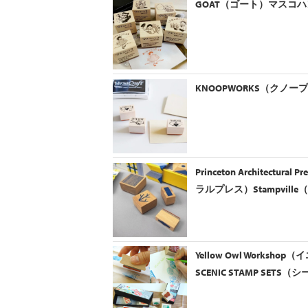
GOAT（ゴート）マスコハン
KNOOPWORKS（クノ
Princeton Architect
ラルプレス）Stampvill
Yellow Owl Work
SCENIC STAMP SE