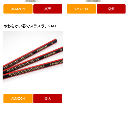
AMAZON
楽天
AMAZON
楽天
やわらかい芯でスラスラ。STAEDTLER（ステッドラー）トリプラス ジャンボ書き方鉛筆 2B 1285-1
AMAZON
楽天