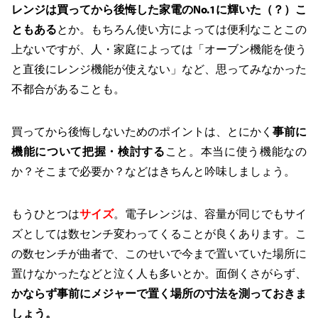
レンジは買ってから後悔した家電のNo.1に輝いた（？）こ
ともある
とか。もちろん使い方によっては便利なことこの
上ないですが、人・家庭によっては「オーブン機能を使う
と直後にレンジ機能が使えない」など、思ってみなかった
不都合があることも。
買ってから後悔しないためのポイントは、とにかく
事前に
機能について把握・検討する
こと。本当に使う機能なの
か？そこまで必要か？などはきちんと吟味しましょう。
もうひとつは
サイズ
。電子レンジは、容量が同じでもサイ
ズとしては数センチ変わってくることが良くあります。こ
の数センチが曲者で、このせいで今まで置いていた場所に
置けなかったなどと泣く人も多いとか。面倒くさがらず、
かならず事前にメジャーで置く場所の寸法を測っておきま
しょう。