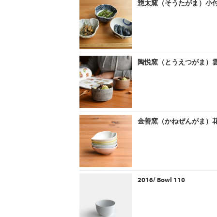
惣太窯（そうたがま）小付
陶悦窯（とうえつがま）
金善窯（かねぜんがま）
2016/ Bowl 110