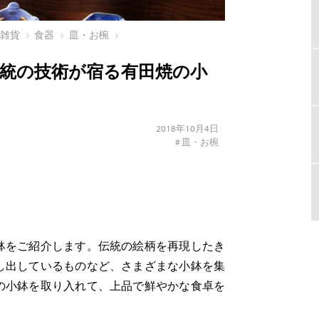
ン雑貨
食器
皿・お椀
統の技術が宿る有田焼の小
2018年10月4日
#
皿・お椀
鉢をご紹介します。伝統の絵柄を再現したき
し出しているものなど、さまざまな小鉢を集
の小鉢を取り入れて、上品で鮮やかな食卓を