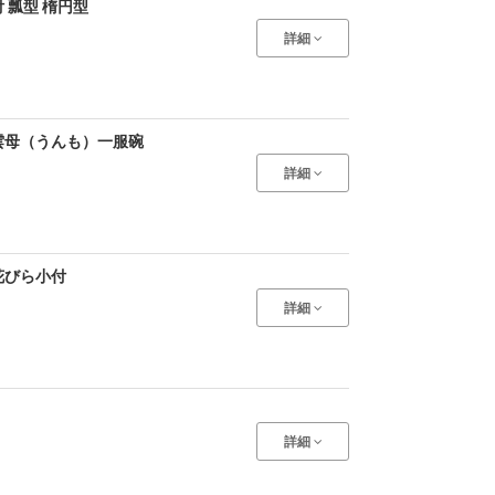
 瓢型 楕円型
詳細
雲母（うんも）一服碗
詳細
花びら小付
詳細
詳細