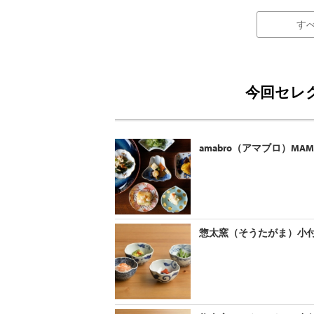
す
今回セレ
amabro（アマブロ）MA
惣太窯（そうたがま）小付