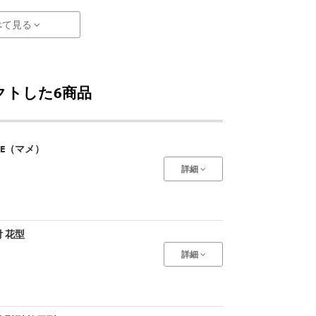
べて見る
クトした6商品
ME（マメ）
詳細
 花型
詳細