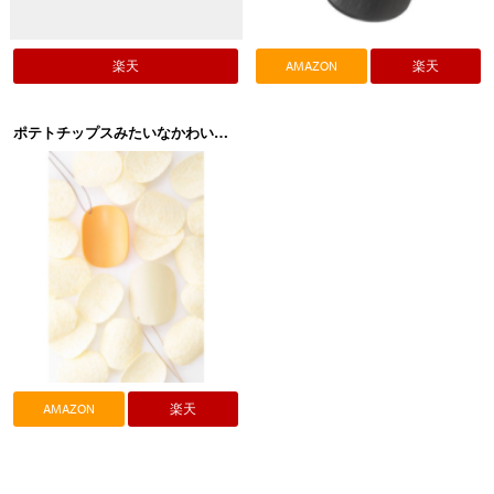
楽天
AMAZON
楽天
ポテトチップスみたいなかわいい携帯靴べら！h concept（アッシュ コンセプト）+d（プラスディー）Chips Shoehorn DA-1120
AMAZON
楽天