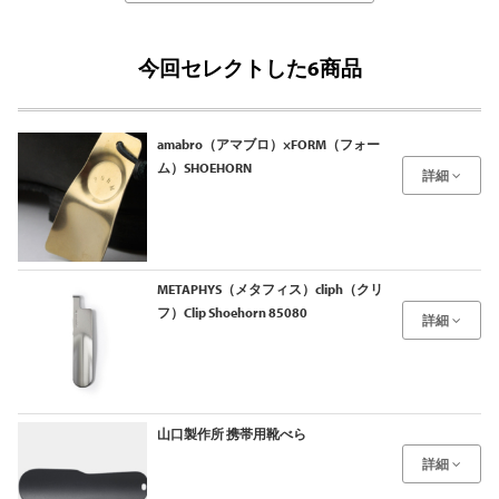
今回セレクトした6商品
amabro（アマブロ）×FORM（フォー
ム）SHOEHORN
詳細
METAPHYS（メタフィス）cliph（クリ
フ）Clip Shoehorn 85080
詳細
山口製作所 携帯用靴べら
詳細