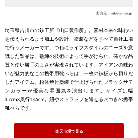
出典元：
rakuten.co.jp
埼玉県吉川市の鉄工所『山口製作所』。素材本来の味わい
を伝えられるよう加工や設計、塗装などをすべて自社工場
で行うメーカーです。つねにライフスタイルのニーズを意
識した製品は、熟練の技術によって手がけられ、確かな品
質と使い勝手のよさが実現されています。アイアンの味わ
いが魅力的なこの携帯用靴べらは、一枚の鉄板から切りだ
したアイテム。粉体焼付塗装で仕上げられたブラックサテ
ンカラーが優美な雰囲気を演出します。サイズは幅
3.7cm×奥行13.5cm。紐やストラップを通せる穴つきの携帯
靴べらです。
楽天市場で見る