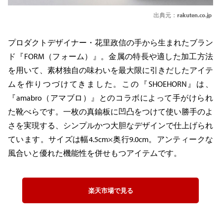
出典元：
rakuten.co.jp
プロダクトデザイナー・花里政信の手から生まれたブラン
ド『FORM（フォーム）』。金属の特長や適した加工方法
を用いて、素材独自の味わいを最大限に引きだしたアイテ
ムを作りつづけてきました。この『SHOEHORN』は、
『amabro（アマブロ）』とのコラボによって手がけられ
た靴べらです。一枚の真鍮板に凹凸をつけて使い勝手のよ
さを実現する、シンプルかつ大胆なデザインで仕上げられ
ています。サイズは幅4.5cm×奥行9.0cm。アンティークな
風合いと優れた機能性を併せもつアイテムです。
楽天市場で見る