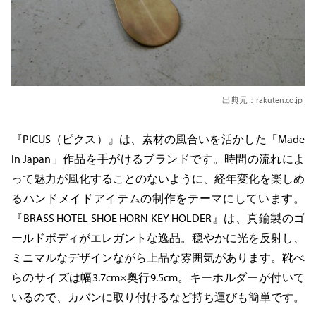
出典元：rakuten.co.jp
『PICUS（ピクス）』は、素材の風合いを活かした「Made
in Japan」作品を手がけるブランドです。時間の流れによ
って魅力が風化することのないように、経年変化を楽しめ
るハンドメイドアイテムの制作をテーマにしています。
『BRASS HOTEL SHOE HORN KEY HOLDER』は、真鍮製のゴ
ールドボディがエレガントな逸品。穏やかに光を反射し、
ミニマルなデザインながら上品な雰囲気があります。靴べ
らのサイズは幅3.7cm×奥行9.5cm。キーホルダーが付いて
いるので、カバンに取り付けるなど持ち運びも簡単です。