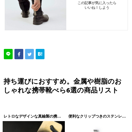
この記事が気に入ったら
いいね！しよう
持ち運びにおすすめ。金属や樹脂のお
しゃれな携帯靴べら6選の商品リスト
レトロなデザインな真鍮製の携帯靴べら。amabro（アマブロ）×FORM（フォーム）SHOEHORN
便利なクリップつきのステンレス製。METAPHYS（メタフィス）cliph（クリフ）Clip Shoehorn 85080